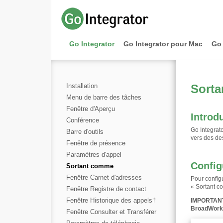
Go Integrator
Go Integrator pour Mac
Go 
Installation
Sort
Menu de barre des tâches
Fenêtre d'Aperçu
Introd
Conférence
Go Integrat
Barre d'outils
vers des de
Fenêtre de présence
Paramètres d'appel
Config
Sortant comme
Fenêtre Carnet d'adresses
Pour config
« Sortant co
Fenêtre Registre de contact
Fenêtre Historique des appels
†
IMPORTAN
BroadWorks
Fenêtre Consulter et Transférer