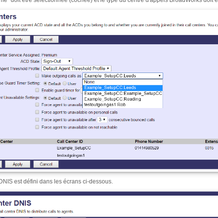
me" doit être sélectionnée (cochée) et le type du centre d'appels BroadWorks doit 
NIS est défini dans les écrans ci-dessous.