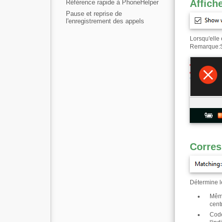
Affich
Référence rapide à PhoneHelper
Pause et reprise de
l'enregistrement des appels
Lorsqu'elle 
Remarque
:
Corre
Détermine l
Même
cent
Code