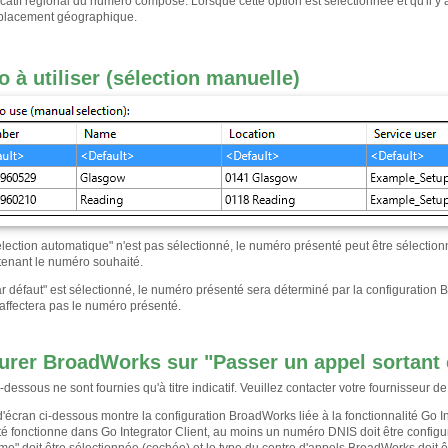
dicatif régional du numéro composé. Lorsque cette option est sélectionnée et qu'il 
placement géographique.
 à utiliser (sélection manuelle)
lection automatique" n'est pas sélectionné, le numéro présenté peut être sélecti
ntenant le numéro souhaité.
 défaut" est sélectionné, le numéro présenté sera déterminé par la configuration Br
'affectera pas le numéro présenté.
urer BroadWorks sur "Passer un appel sortan
-dessous ne sont fournies qu'à titre indicatif. Veuillez contacter votre fournisseur d
d'écran ci-dessous montre la configuration BroadWorks liée à la fonctionnalité Go I
té fonctionne dans Go Integrator Client, au moins un numéro DNIS doit être configur