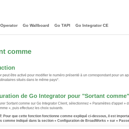
Operator
Go Wallboard
Go TAPI
Go Integrator CE
ant comme
uction
or peut être activé pour modifier le numéro présenté à un correspondant pour un a
stinataires situés dans le même pays
*
.
uration de Go Integrator pour "Sortant comme
urer Sortant comme sur Go Integrator Client, sélectionnez « Paramètres d'appel » da
mme », puis effectuez les choix suivants.
T
:
Pour que cette fonction fonctionne comme expliqué ci-dessous, il est importa
 comme indiqué dans la section « Configuration de BroadWorks » sur « Passe