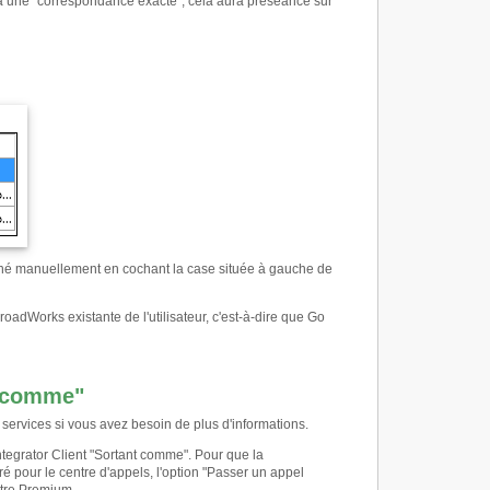
y a une "correspondance exacte", cela aura préséance sur
onné manuellement en cochant la case située à gauche de
oadWorks existante de l'utilisateur, c'est-à-dire que Go
t comme"
e services si vous avez besoin de plus d'informations.
ntegrator Client "Sortant comme". Pour que la
é pour le centre d'appels, l'option "Passer un appel