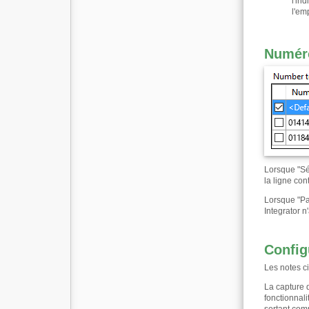
l'in
l'em
Numéro
Lorsque "Sé
la ligne co
Lorsque "Par
Integrator n
Config
Les notes ci
La capture 
fonctionnali