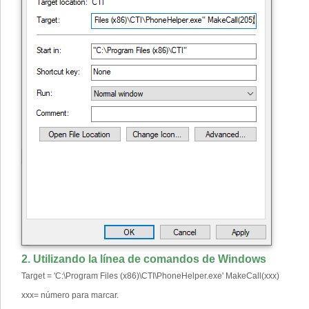
2. Utilizando la línea de comandos de Windows
Target = 'C:\Program Files (x86)\CTI\PhoneHelper.exe' MakeCall(xxx)
xxx= número para marcar.