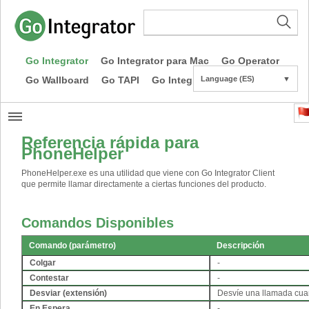
Go Integrator
Go Integrator para Mac
Go Operator
Go Wallboard
Go TAPI
Go Integrator CE
Language (ES)
▼
Referencia rápida para
PhoneHelper
PhoneHelper.exe es una utilidad que viene con Go Integrator Client
que permite llamar directamente a ciertas funciones del producto.
Comandos Disponibles
Comando (parámetro)
Descripción
Colgar
-
Contestar
-
Desviar (extensión)
Desvíe una llamada cuan
En Espera
-