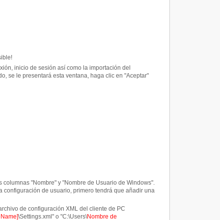
ible!
ión, inicio de sesión así como la importación del
do, se le presentará esta ventana, haga clic en "Aceptar"
 dos columnas "Nombre" y "Nombre de Usuario de Windows".
la configuración de usuario, primero tendrá que añadir una
archivo de configuración XML del cliente de PC
reName]
\Settings.xml" o "C:\Users\
Nombre de