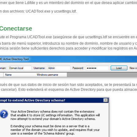
ver que tiene Ldifde y es un miembro del dominio en el que desea aplicar cambios 
n dos archivos: UCADTool.exe y ucsettings.ldf.
Conectarse
ute el Programa UCADTool.exe (asegúrese de que ucsettings.ldf se encuentre en el
a barra de menú superior, introduzca su nombre de dominio, nombre de usuario y c
inicia sesión tiene suficientes derechos para acceder y modificar los registros en Ac
ués de que sus datos de inicio de sesión han sido aceptados, se le presentará la si
 cancelar). Esto extenderá el esquema de Active Directory para que pueda almace