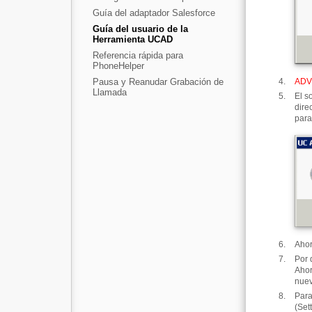
Guía del adaptador Salesforce
Guía del usuario de la
Herramienta UCAD
Referencia rápida para
PhoneHelper
Pausa y Reanudar Grabación de
ADV
Llamada
El s
dire
para
Ahor
Por 
Ahor
nuev
Para
(Set