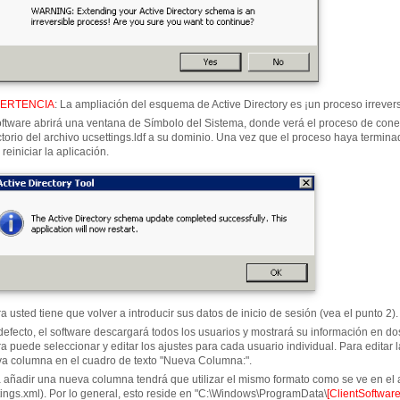
ERTENCIA
:
La ampliación del esquema de Active Directory es ¡un proceso irrevers
oftware abrirá una ventana de Símbolo del Sistema, donde verá el proceso de conex
ctorio del archivo ucsettings.ldf a su dominio. Una vez que el proceso haya termina
 reiniciar la aplicación.
a usted tiene que volver a introducir sus datos de inicio de sesión (vea el punto 2).
defecto, el software descargará todos los usuarios y mostrará su información en
a puede seleccionar y editar los ajustes para cada usuario individual. Para editar 
a columna en el cuadro de texto "Nueva Columna:".
 añadir una nueva columna tendrá que utilizar el mismo formato como se ve en el 
tings.xml). Por lo general, esto reside en "C:\Windows\ProgramData\
[ClientSoftwa