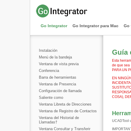
Go Integrator
Go Integrator para Mac
Go 
Instalación
Guía 
Menú de la bandeja
Esta herram
Ventana de vista previa
de que sea
PARA UN P
Conferencia
Barra de herramientas
EN NINGÚN
INCIDENTA
Ventana de Presencia
SUSTITUTO
Configuración de llamada
RESPONSAB
COSA), DE
Saliente como
Ventana Libreta de Direcciones
Ventana de Registro de Contactos
Herra
Ventana del Historial de
UCADTool us
Llamadas
†
Ventana Consultar y Transferir
IMPORTAN