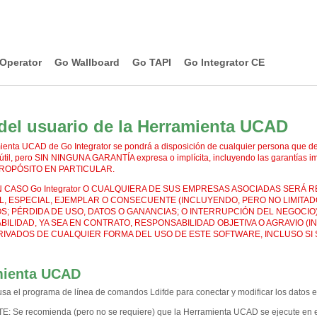
Operator
Go Wallboard
Go TAPI
Go Integrator CE
del usuario de la Herramienta UCAD
ienta UCAD de Go Integrator se pondrá a disposición de cualquier persona que dese
 útil, pero SIN NINGUNA GARANTÍA expresa o implícita, incluyendo las garantí
ROPÓSITO EN PARTICULAR.
 CASO Go Integrator O CUALQUIERA DE SUS EMPRESAS ASOCIADAS SERÁ
L, ESPECIAL, EJEMPLAR O CONSECUENTE (INCLUYENDO, PERO NO LIMITADO 
S; PÉRDIDA DE USO, DATOS O GANANCIAS; O INTERRUPCIÓN DEL NEGOCIO) 
ILIDAD, YA SEA EN CONTRATO, RESPONSABILIDAD OBJETIVA O AGRAVIO (
RIVADOS DE CUALQUIER FORMA DEL USO DE ESTE SOFTWARE, INCLUSO SI S
mienta UCAD
a el programa de línea de comandos Ldifde para conectar y modificar los datos en 
TE
:
Se recomienda (pero no se requiere) que la Herramienta UCAD se ejecute en 