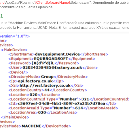
rio
\AppData\Roaming\
[ClientSoftwareName]
\Settings.xml". Dependiendo de qué ti
r consulte los siguientes ejemplos.
 1
e ruta "Machine.Devices.MainDevice.User" crearía una columna que le permite camb
e desde la Herramienta UCAD. Nota: El formato/estructura de XML es exactamente 