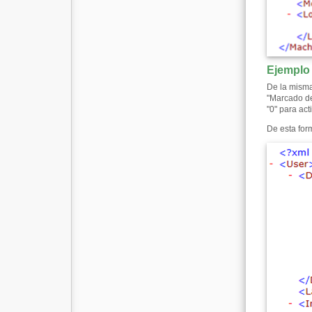
Ejemplo
De la misma
"Marcado de
"0" para act
De esta for