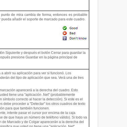
e punto de mira cambia de forma, entonces es probable
r pueda añadir el soporte de marcado para este cuadro.
otón Siguiente y después el botón Cerrar para guardar la
espués presione Guardar en la página principal de
a a abrir su aplicación para ver si funcionó. Los
derán del tipo de aplicación que sea. Verá una de tres
marcación aparecerá a la derecha del cuadro. Esto
 usted tiene una "aplicación .Net" (probablemente
n símbolo correcto al hacer la detección). Si este es el
s debe proceder a "Detectar" los otros cuadros de texto
ción para que también funcionen.
nte, intente pasar el cursor por encima de la caja
e de que haya un número de teléfono válido). Si todo va
ón de Marcado y de Colgar aparecerán a la derecha del
significa que usted no tiene una "aplicación .Net".