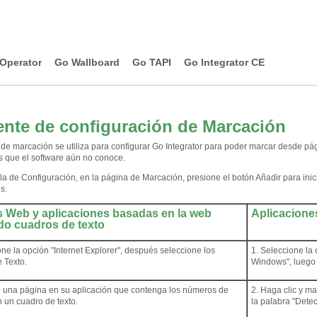
Operator
Go Wallboard
Go TAPI
Go Integrator CE
ente de configuración de Marcación
e de marcación se utiliza para configurar Go Integrator para poder marcar desde pá
s que el software aún no conoce.
la de Configuración, en la página de Marcación, presione el botón Añadir para inic
s.
 Web y aplicaciones basadas en la web
Aplicacione
ndo cuadros de texto
one la opción "Internet Explorer", después seleccione los
1. Seleccione la 
 Texto.
Windows", luego 
e una página en su aplicación que contenga los números de
2. Haga clic y m
n un cuadro de texto.
la palabra "Detec