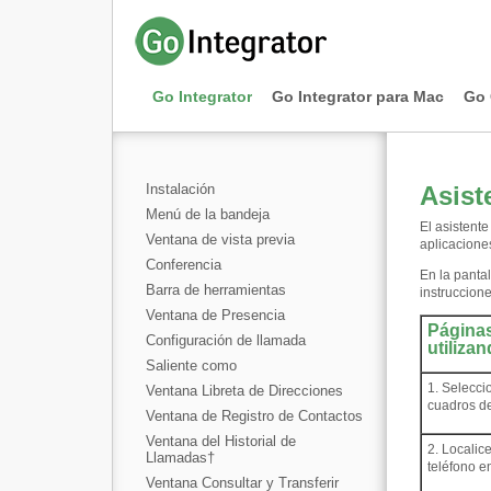
Go Integrator
Go Integrator para Mac
Go 
Instalación
Asist
Menú de la bandeja
El asistent
Ventana de vista previa
aplicacione
Conferencia
En la pantal
Barra de herramientas
instruccione
Ventana de Presencia
Páginas
Configuración de llamada
utiliza
Saliente como
1. Selecci
Ventana Libreta de Direcciones
cuadros de
Ventana de Registro de Contactos
Ventana del Historial de
2. Localic
Llamadas
†
teléfono e
Ventana Consultar y Transferir