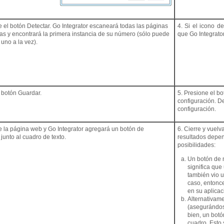
e el botón Detectar. Go Integrator escaneará todas las páginas
4. Si el icono d
as y encontrará la primera instancia de su número (sólo puede
que Go Integrato
 uno a la vez).
l botón Guardar.
5. Presione el b
configuración. D
configuración.
ce la página web y Go Integrator agregará un botón de
6. Cierre y vuelv
junto al cuadro de texto.
resultados depen
posibilidades:
Un botón de 
significa que
también vio u
caso, entonce
en su aplica
Alternativame
(asegurándos
bien, un bot
cuadro. Esto 