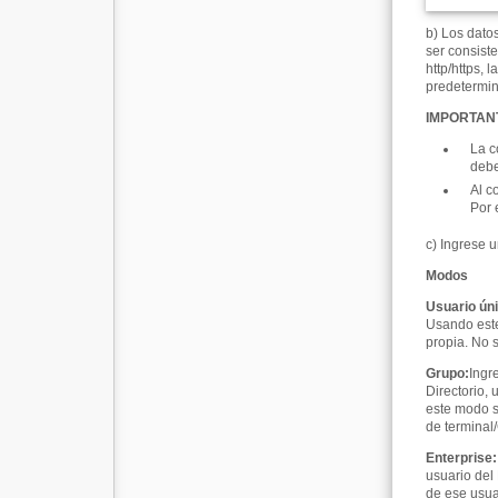
b) Los dato
ser consiste
http/https, 
predetermin
IMPORTAN
La c
debe
Al c
Por 
c) Ingrese 
Modos
Usuario ún
Usando este
propia. No 
Grupo
:
Ingr
Directorio,
este modo s
de terminal/C
Enterprise
:
usuario del
de ese usua