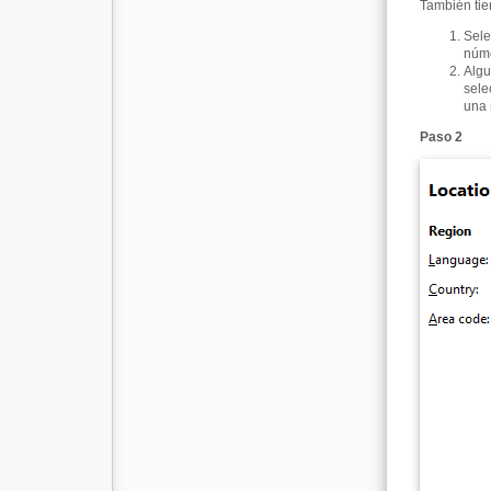
También tie
Sele
núm
Algu
sele
una 
Paso 2