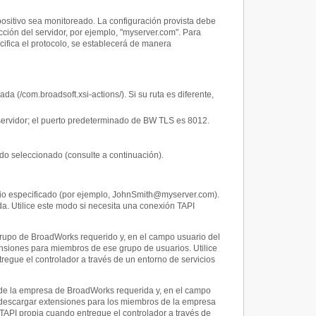
positivo sea monitoreado. La configuración provista debe
cción del servidor, por ejemplo, "myserver.com". Para
specifica el protocolo, se establecerá de manera
 (/com.broadsoft.xsi-actions/). Si su ruta es diferente,
 servidor; el puerto predeterminado de BW TLS es 8012.
do seleccionado (consulte a continuación).
o especificado (por ejemplo,
JohnSmith@myserver.com
).
a. Utilice este modo si necesita una conexión TAPI
rupo de BroadWorks requerido y, en el campo usuario del
ensiones para miembros de ese grupo de usuarios. Utilice
egue el controlador a través de un entorno de servicios
de la empresa de BroadWorks requerida y, en el campo
a descargar extensiones para los miembros de la empresa
 TAPI propia cuando entregue el controlador a través de