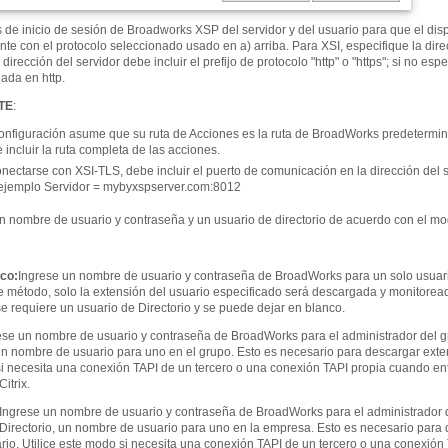
s de inicio de sesión de Broadworks XSP del servidor y del usuario para que el dis
nte con el protocolo seleccionado usado en a) arriba. Para XSI, especifique la dire
la dirección del servidor debe incluir el prefijo de protocolo "http" o "https"; si no e
ada en http.
TE
:
onfiguración asume que su ruta de Acciones es la ruta de BroadWorks predeterminada
 incluir la ruta completa de las acciones.
onectarse con XSI-TLS, debe incluir el puerto de comunicación en la dirección del
ejemplo Servidor = mybyxspserver.com:8012
un nombre de usuario y contraseña y un usuario de directorio de acuerdo con el mo
ico
:
Ingrese un nombre de usuario y contraseña de BroadWorks para un solo usuari
 método, solo la extensión del usuario especificado será descargada y monitoread
se requiere un usuario de Directorio y se puede dejar en blanco.
ese un nombre de usuario y contraseña de BroadWorks para el administrador del g
 un nombre de usuario para uno en el grupo. Esto es necesario para descargar ext
i necesita una conexión TAPI de un tercero o una conexión TAPI propia cuando entr
itrix.
Ingrese un nombre de usuario y contraseña de BroadWorks para el administrador 
 Directorio, un nombre de usuario para uno en la empresa. Esto es necesario par
rio. Utilice este modo si necesita una conexión TAPI de un tercero o una conexión