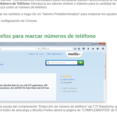
rotocolo". Los protocolos individuales para reemplazar pueden seleccionarse al ma
 Número de Teléfono
:
Introduzca los valores mínimo y máximo para la cantidad 
nozca como un número de teléfono.
ar los cambios o haga clic en "Valores Predeterminados" para restaurar los ajuste
de configuración de Chrome.
refox para marcar números de teléfono
n la ayuda del complemento "Detección de número de teléfono" de CTI-Telephony,
el botón de descarga y Mozilla Firefox abrirá la página de "COMPLEMENTOS" de D