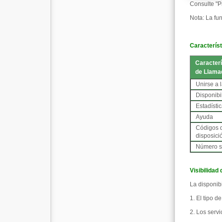
Consulte "P
Nota: La fu
Característ
Caracterí
de Llama
Unirse a 
Disponibi
Estadísti
Ayuda
Códigos 
disposici
Número s
Visibilidad
La disponib
1. El tipo 
2. Los serv