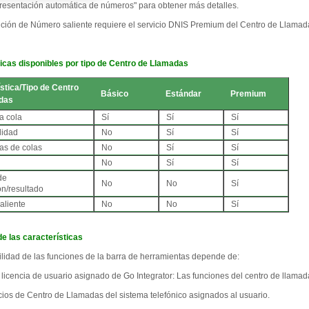
resentación automática de números" para obtener más detalles.
nción de Número saliente requiere el servicio DNIS Premium del Centro de Llamada
icas disponibles por tipo de Centro de Llamadas
stica
/
Tipo de Centro
Básico
Estándar
Premium
das
la cola
Sí
Sí
Sí
lidad
No
Sí
Sí
cas de colas
No
Sí
Sí
No
Sí
Sí
de
No
No
Sí
ón/resultado
aliente
No
No
Sí
 de las características
ilidad de las funciones de la barra de herramientas depende de:
de licencia de usuario asignado de Go Integrator: Las funciones del centro de llam
icios de Centro de Llamadas del sistema telefónico asignados al usuario.