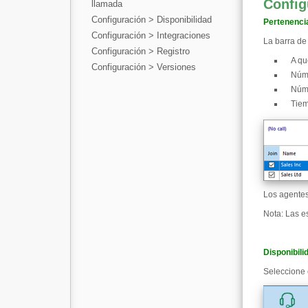
Config
llamada
Configuración > Disponibilidad
Pertenencia
Configuración > Integraciones
La barra de
Configuración > Registro
A qu
Configuración > Versiones
Núme
Núme
Tiem
Los agentes 
Nota: Las e
Disponibili
Seleccione 