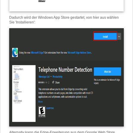
Dadurch wird der Windows App Store gestartet, von hier aus wählen
Sie 'Installieren':
Alternativ kann die Edge-Erweiterung aus dem Google Web Store