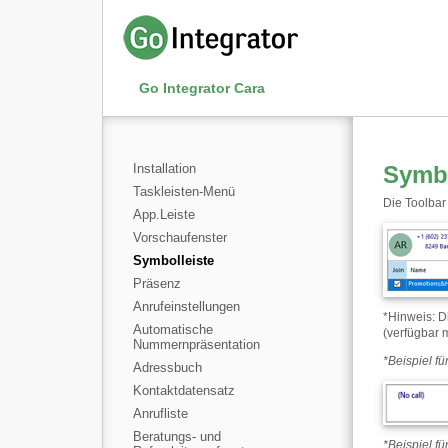
Go Integrator Cara
Installation
Symbo
Taskleisten-Menü
Die Toolbar
App.Leiste
Vorschaufenster
Symbolleiste
Präsenz
Anrufeinstellungen
*
Hinweis: D
Automatische
(verfügbar
Nummernpräsentation
*
Beispiel fü
Adressbuch
Kontaktdatensatz
Anrufliste
Beratungs- und
*
Beispiel f