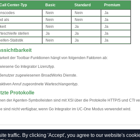
Call Center-Typ
Basic
Standard
Premium
onscodes
Nein
Nein
Ja
d als
Nein
Nein
Ja
keit
Nein
Ja
Ja
teschleife stellen
Ja
Ja
Ja
ifen-Statistik
Nein
Ja
Ja
ssichtbarkeit
arkeit der Toolbar-Funktionen hängt von folgenden Faktoren ab:
wiesene Go Integrator Lizenztyp.
 Benutzer zugewiesenen BroadWorks Dienste.
aktiven Anruf zugeordnete Warteschlangentyp.
tzte Protokolle
nen der Agenten-Symbolleisten sind mit XSI über die Protokolle HTTP/S und CTI ve
ie sind nicht verfügbar, wenn Go Integrator im UC-One Modus verwendet wird.
 traffic. By clicking 'Accept', you agree to our website's cooki