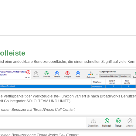
lleiste
 ist eine andockbare Benutzeroberfläche, die einen schnellen Zugriff auf viele Kern
ie Verfügbarkeit der Werkzeugleiste-Funktion variiert je nach BroadWorks Benutzer
 mit Go Integrator SOLO, TEAM UND UNITE)
r einen Benutzer mit 'BroadWorks Call Center':
ür einen Benutzer ohne 'BroadWorks Call Center':