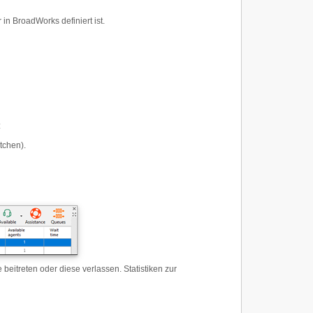
in BroadWorks definiert ist.
:
tchen).
beitreten oder diese verlassen. Statistiken zur