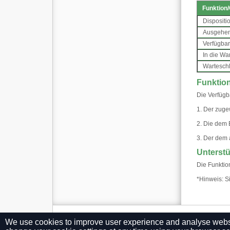
Funktion
/
Dispositi
Ausgehen
Verfügbar
In die War
Warteschle
Funktion
Die Verfügb
1. Der zuge
2. Die dem
3. Der dem 
Unterstü
Die Funktio
*
Hinweis: S
We use cookies to improve user experience and analyse website