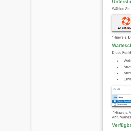
Unterst
Wählen Sie 
*
Hinweis: D
Wartesch
Diese Funkt
Welc
Anza
Anza
Erwa
*
Hinweis: A
Anrufwartes
Verfügba