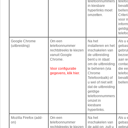
telefoonnummers
telef
in kiesbare
bevatt
hyperlinks moet
bellen
omzetten.
Criter
voor 
inform
geldi
telef
Google Chrome
Om een ​​
Na het
Als u
(uitbreiding)
telefoonnummer
installeren en het
geba
rechtstreeks te kiezen
inschakelen van
gebrui
vanuit Google
de uitbreiding
bezoe
Chrome.
bent u in staat
aan w
om de uitbreiding
conta
Voor configuratie
te beheren (via
die e
gegevens, klik hier.
Chrome
telef
Telefoonbalk) of
bevatt
u wel of niet wilt
bellen
dat de uitbreiding
geldige
telefoonnummers
omzet in
kiesbare
hyperlinks.
Mozilla Firefox (add-
Om een ​​
Na het
Als u
on)
telefoonnummer
inschakelen van
geba
rechtstreeks te kiezen
de add-on, zult u
gebrui