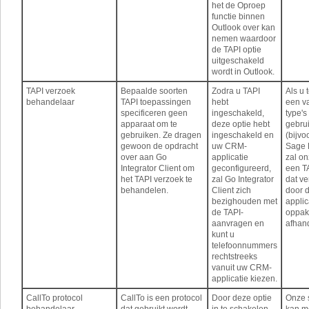
het de Oproep
functie binnen
Outlook over kan
nemen waardoor
de TAPI optie
uitgeschakeld
wordt in Outlook.
TAPI verzoek
Bepaalde soorten
Zodra u TAPI
Als u 
behandelaar
TAPI toepassingen
hebt
een v
specificeren geen
ingeschakeld,
type'
apparaat om te
deze optie hebt
gebrui
gebruiken. Ze dragen
ingeschakeld en
(bijvo
gewoon de opdracht
uw CRM-
Sage 
over aan Go
applicatie
zal on
Integrator Client om
geconfigureerd,
een T
het TAPI verzoek te
zal Go Integrator
dat ve
behandelen.
Client zich
door 
bezighouden met
applic
de TAPI-
oppak
aanvragen en
afhan
kunt u
telefoonnummers
rechtstreeks
vanuit uw CRM-
applicatie kiezen.
CallTo protocol
CallTo is een protocol
Door deze optie
Onze 