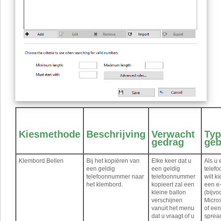
Kiesmethode
Beschrijving
Verwacht
Typ
gedrag
geb
Klembord Bellen
Bij het kopiëren van
Elke keer dat u
Als u 
een geldig
een geldig
telef
telefoonnummer naar
telefoonnummer
wilt k
het klembord.
kopieert zal een
een e-
kleine ballon
(bijvo
verschijnen
Micros
vanuit het menu
of een
dat u vraagt ​​of u
sprea