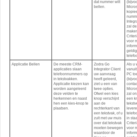
dat nummer wilt
(bijvo
bellen.
Micros
kopiee
numme
Integr
zal d
maken
Criter
voor 
inform
geldi
telef
Applicatie Bellen
De meeste CRM-
Zodra Go
Als u 
applicaties slaan
Integrator Client
vanui
telefoonnummers op
uw aanvraag
PC to
in tekstvakken.
heeft geleerd,
(bijvo
Applicatie kiezen kan
ziet u een van
conta
worden aangeleerd
twee opties.
Micros
deze velden te
Ofwel een kies
zal on
herkennen en naast
knop verschijnt
een k
hen een kies-knop te
aan de
tekstv
plaatsen.
rechterkant van
lever
een tekstvak, of u
telef
zult met uw muis
in staa
over dat tekstvak
Criter
moeten bewegen
voor 
waardoor de
inform