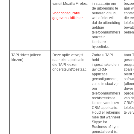
vanuit Mozilla Firefox.
in staat zijn om
bezoe
de uitbreiding te
aan w
Voor configuratie
beheren of u nu
conta
gegevens, klik hier.
wel of niet wilt
die e
dat de uitbreiding
telef
geldige
bevatt
telefoonnummers
bellen
omzet in
kiesbare
hyperlinks.
TAPI driver (alleen
Deze optie verwijst
Zodra u TAPI
Voor 
kiezen)
naar elke applicatie
hebt
gesch
die TAPI kiezen
ingeschakeld en
progr
ondersteunt/toestaat.
uw CRM-
zoals
applicatie
biedt
geconfigureerd,
softw
zult u in staat zijn
(allee
om
driver
telefoonnummers
oproe
rechtstreeks te
van de
kiezen vanuit uw
CRM's
CRM-applicatie.
telef
Houd er rekening
te ver
mee dat wanneer
Skype for
Business of Lync
geïnstalleerd is,