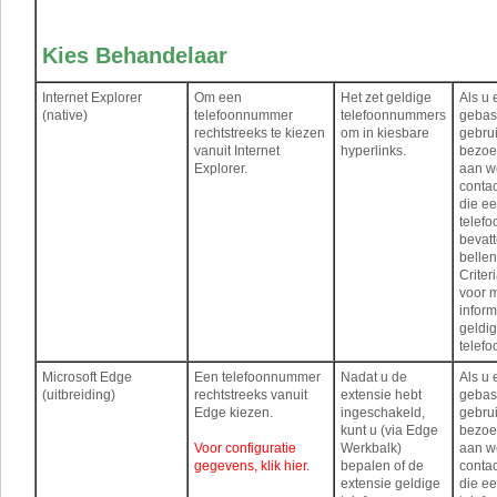
Kies Behandelaar
Internet Explorer
Om een ​​
Het zet geldige
Als u
(native)
telefoonnummer
telefoonnummers
geba
rechtstreeks te kiezen
om in kiesbare
gebrui
vanuit Internet
hyperlinks.
bezoe
Explorer.
aan w
conta
die e
telef
bevatt
bellen
Criter
voor 
inform
geldi
telef
Microsoft Edge
Een telefoonnummer
Nadat u de
Als u
(uitbreiding)
rechtstreeks vanuit
extensie hebt
geba
Edge kiezen.
ingeschakeld,
gebrui
kunt u (via Edge
bezoe
Voor configuratie
Werkbalk)
aan w
gegevens, klik hier.
bepalen of de
conta
extensie geldige
die e