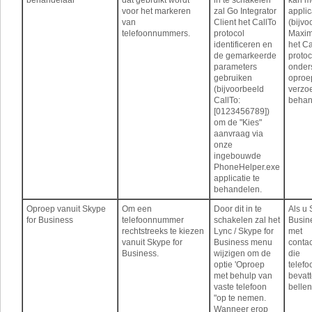
behandelaar
dat gebruikt wordt
in te schakelen
kan me
voor het markeren
zal Go Integrator
applic
van
Client het CallTo
(bijvo
telefoonnummers.
protocol
Maxim
identificeren en
het Ca
de gemarkeerde
protoc
parameters
onder
gebruiken
oproe
(bijvoorbeeld
verzo
CallTo:
behan
[0123456789])
om de "Kies"
aanvraag via
onze
ingebouwde
PhoneHelper.exe
applicatie te
behandelen.
Oproep vanuit Skype
Om een ​​
Door dit in te
Als u 
for Business
telefoonnummer
schakelen zal het
Busin
rechtstreeks te kiezen
Lync / Skype for
met
vanuit Skype for
Business menu
conta
Business.
wijzigen om de
die
optie 'Oproep
telef
met behulp van
bevatt
vaste telefoon
bellen
"op te nemen.
Wanneer erop