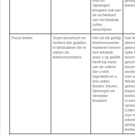
Kies en
geldi
Ophangen
telef
knoppen ook aan
de rechterkant
van het tekstvak
zullen
verschijnen.
Focus bellen
Scant dynamisch en
Het zal elk geldig
Aan t
herkent alle getallen
telefoonnummer
alleen
in tekstvakken die er
markeren binnen
gebru
uitzien als
een tekstvak
optie 
telefoonnummers.
waar u op geklikt
kiezen
heeft (op basis
geschi
van de criteria
kieze
die u hebt
worde
ingesteld) en u
voor e
drie opties
Wind
bieden: Kiezen,
gebas
Ophangen en
toepa
Verwijder
telef
knoppen.
in een
opslaa
Criter
voor 
inform
geldi
telef