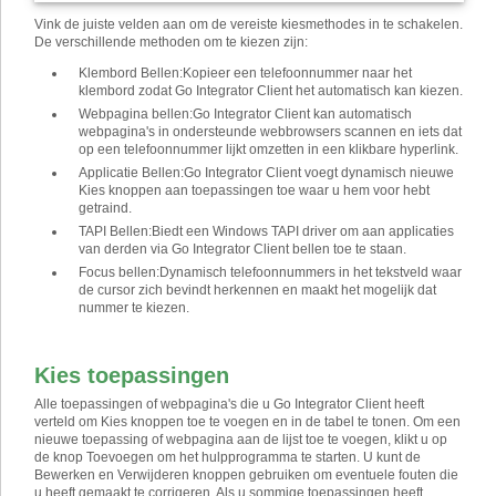
Vink de juiste velden aan om de vereiste kiesmethodes in te schakelen.
De verschillende methoden om te kiezen zijn
:
Klembord Bellen
:
Kopieer een telefoonnummer naar het
klembord zodat Go Integrator Client het automatisch kan kiezen.
Webpagina bellen
:
Go Integrator Client kan automatisch
webpagina's in ondersteunde webbrowsers scannen en iets dat
op een telefoonnummer lijkt omzetten in een klikbare hyperlink.
Applicatie Bellen
:
Go Integrator Client voegt dynamisch nieuwe
Kies knoppen aan toepassingen toe waar u hem voor hebt
getraind.
TAPI Bellen
:
Biedt een Windows TAPI driver om aan applicaties
van derden via Go Integrator Client bellen toe te staan.
Focus bellen
:
Dynamisch telefoonnummers in het tekstveld waar
de cursor zich bevindt herkennen en maakt het mogelijk dat
nummer te kiezen.
Kies toepassingen
Alle toepassingen of webpagina's die u Go Integrator Client heeft
verteld om Kies knoppen toe te voegen en in de tabel te tonen. Om een ​​
nieuwe toepassing of webpagina aan de lijst toe te voegen, klikt u op
de knop Toevoegen om het hulpprogramma te starten. U kunt de
Bewerken en Verwijderen knoppen gebruiken om eventuele fouten die
u heeft gemaakt te corrigeren. Als u sommige toepassingen heeft