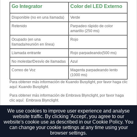
Go Integrator
Color del LED Externo
Disponible (no en una llamada)
Verde
Retenido
Parpadeo rápido de color
amarillo (250 ms)
Ocupado (en una
Rojo
llamada/reunión en línea)
Llamada entrante
Rojo parpadeando(500 ms)
No molestar/Desvío de llamadas
Azul
Correo de Voz
Magenta parpadeando lento
(1000 ms)
Para obtener más información de Kuando Busylight, por favor haga clic
aquí
:
Kuando Busylight
.
Para obtener más información de Embrava Blynclight, por favor haga
clic aquí
:
Embrava Blynclight
.
†
Algunas versiones de Go Integrator no incluyen o tienen
We use cookies to improve user experience and analyse
implementaciones modificadas de esta característica.
website traffic. By clicking 'Accept', you agree to our
website's cookie use as described in our
Cookie Policy.
You
can change your cookie settings at any time using your
browser settings.