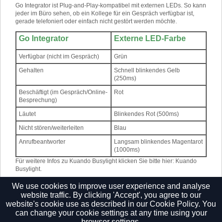
Go Integrator ist Plug-and-Play-kompatibel mit externen LEDs. So kann
jeder im Büro sehen, ob ein Kollege für ein Gespräch verfügbar ist,
gerade telefoniert oder einfach nicht gestört werden möchte.
Go Integrator
Externe LED-Farbe
Verfügbar (nicht im Gespräch)
Grün
Gehalten
Schnell blinkendes Gelb
(250ms)
Beschäftigt (im Gespräch/Online-
Rot
Besprechung)
Läutet
Blinkendes Rot (500ms)
Nicht stören/weiterleiten
Blau
Anrufbeantworter
Langsam blinkendes Magentarot
(1000ms)
Für weitere Infos zu Kuando Busylight klicken Sie bitte hier
:
Kuando
Busylight
.
Für weitere Infos zu Embrava Blynclight klicken Sie bitte hier
:
Embrava
We use cookies to improve user experience and analyse
Blynclight
.
website traffic. By clicking 'Accept', you agree to our
website's cookie use as described in our
Cookie Policy.
You
can change your cookie settings at any time using your
browser settings.