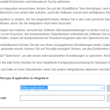
ontakt-Einblenden und Adressbuch-Suche aktivieren.
e Integration einzurichten, klicken Sie auf die Schaltfläche "Neu hinzufügen" u
Bildschirm zum ersten Mal aufrufen, sucht die Software zuerst nach verfügbaren In
egration zu ändern, die Sie eingestellt haben, klicken Sie in der Liste auf dere
 klicken, wenn Sie die Integration nicht mehr brauchen.
ngen wie Outlook, versucht die Software Standardeinstellungen zu finden und zu ve
er zu tun brauchen. Bei komplizierteren Datenbanken unterstützt die Software Sie s
elfen, indem Sie beispielsweise Ihr Passwort eingeben oder den Speicherort de
ionstestbereich können Sie die von Ihnen eingegebenen Einstellungen testen. Ge
gefunden wurde, können Sie auf "Kontakt anzeigen" klicken, um das Einblenden d
 auf "Speichern", um alle neuen oder bearbeiteten Einstellungen zu speichern. Kli
 Sie bitte Ihren Händler für eine detaillierte Konfigurationsanleitung für Standard-
sich bitte an Ihren Dienstleister, wenn Sie andere Integrationen aktivieren möchte