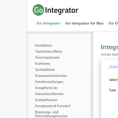
Go Integrator
Go Integrator für Mac
Go O
Installation
Integ
Taskleisten-Menü
Auf der Int
Vorschaufenster
Konferenz
Symbolleiste
Anwesenheitsfenster
Anrufeinstellungen
Ausgehend als
Adressbuchfenster
Kontaktfenster
Anrufprotokoll-Fenster
†
Beratungs- und
Rufumleitungsfenster