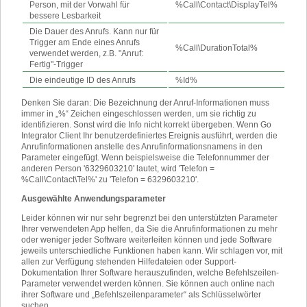
Person, mit der Vorwahl für
%Call\Contact\DisplayTel%
bessere Lesbarkeit
Die Dauer des Anrufs. Kann nur für
Trigger am Ende eines Anrufs
%Call\DurationTotal%
verwendet werden, z.B. "Anruf:
Fertig"-Trigger
Die eindeutige ID des Anrufs
%Id%
Denken Sie daran: Die Bezeichnung der Anruf-Informationen muss
immer in „%“ Zeichen eingeschlossen werden, um sie richtig zu
identifizieren. Sonst wird die Info nicht korrekt übergeben. Wenn Go
Integrator Client Ihr benutzerdefiniertes Ereignis ausführt, werden die
Anrufinformationen anstelle des Anrufinformationsnamens in den
Parameter eingefügt. Wenn beispielsweise die Telefonnummer der
anderen Person '6329603210' lautet, wird 'Telefon =
%Call\Contact\Tel%' zu 'Telefon = 6329603210'.
Ausgewählte Anwendungsparameter
Leider können wir nur sehr begrenzt bei den unterstützten Parameter
Ihrer verwendeten App helfen, da Sie die Anrufinformationen zu mehr
oder weniger jeder Software weiterleiten können und jede Software
jeweils unterschiedliche Funktionen haben kann. Wir schlagen vor, mit
allen zur Verfügung stehenden Hilfedateien oder Support-
Dokumentation Ihrer Software herauszufinden, welche Befehlszeilen-
Parameter verwendet werden können. Sie können auch online nach
ihrer Software und „Befehlszeilenparameter“ als Schlüsselwörter
suchen.