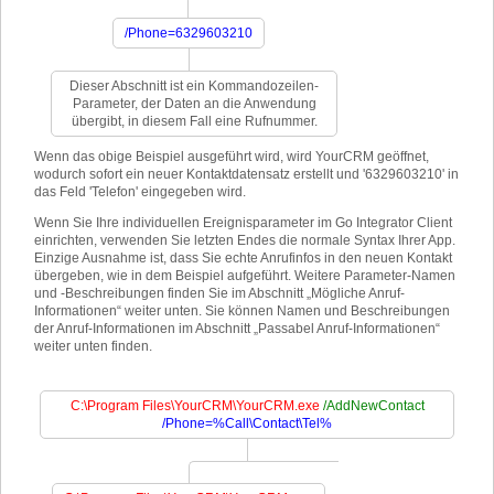
/Phone=6329603210
Dieser Abschnitt ist ein Kommandozeilen-
Parameter, der Daten an die Anwendung
übergibt, in diesem Fall eine Rufnummer.
Wenn das obige Beispiel ausgeführt wird, wird YourCRM geöffnet,
wodurch sofort ein neuer Kontaktdatensatz erstellt und '6329603210' in
das Feld 'Telefon' eingegeben wird.
Wenn Sie Ihre individuellen Ereignisparameter im Go Integrator Client
einrichten, verwenden Sie letzten Endes die normale Syntax Ihrer App.
Einzige Ausnahme ist, dass Sie echte Anrufinfos in den neuen Kontakt
übergeben, wie in dem Beispiel aufgeführt. Weitere Parameter-Namen
und -Beschreibungen finden Sie im Abschnitt „Mögliche Anruf-
Informationen“ weiter unten. Sie können Namen und Beschreibungen
der Anruf-Informationen im Abschnitt „Passabel Anruf-Informationen“
weiter unten finden.
C:\Program Files\YourCRM\YourCRM.exe
/AddNewContact
/Phone=%Call\Contact\Tel%