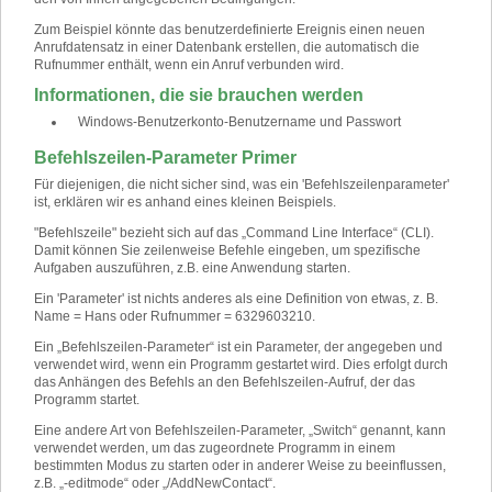
Zum Beispiel könnte das benutzerdefinierte Ereignis einen neuen
Anrufdatensatz in einer Datenbank erstellen, die automatisch die
Rufnummer enthält, wenn ein Anruf verbunden wird.
Informationen, die sie brauchen werden
Windows-Benutzerkonto-Benutzername und Passwort
Befehlszeilen-Parameter Primer
Für diejenigen, die nicht sicher sind, was ein 'Befehlszeilenparameter'
ist, erklären wir es anhand eines kleinen Beispiels.
"Befehlszeile" bezieht sich auf das „Command Line Interface“ (CLI).
Damit können Sie zeilenweise Befehle eingeben, um spezifische
Aufgaben auszuführen, z.B. eine Anwendung starten.
Ein 'Parameter' ist nichts anderes als eine Definition von etwas, z. B.
Name = Hans oder Rufnummer = 6329603210.
Ein „Befehlszeilen-Parameter“ ist ein Parameter, der angegeben und
verwendet wird, wenn ein Programm gestartet wird. Dies erfolgt durch
das Anhängen des Befehls an den Befehlszeilen-Aufruf, der das
Programm startet.
Eine andere Art von Befehlszeilen-Parameter, „Switch“ genannt, kann
verwendet werden, um das zugeordnete Programm in einem
bestimmten Modus zu starten oder in anderer Weise zu beeinflussen,
z.B. „-editmode“ oder „/AddNewContact“.