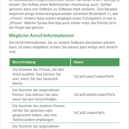
wissen: Der Aufbau einer Befehlszeilen-Anweisung, auch „Syntax“
genannt, kann von Software zu Software stark variieren. Zum Beispiel
beginnen einige Anwendungsparameter mit einem Bindestrich (-), wie
„-Phone“. Andere Apps nutzen hingegen einen Schrägstrich (/) wie in
„/Phone“. Welche Syntax Ihre App auch immer nutzt, das Prinzip ist in
der Regel das gleiche.
Mögliche Anruf-Informationen
Die Anruf-Informationen, die an andere Software übergeben werden
kann, ist unten aufgeführt. Achten Sie darauf, dass einige sehr ähnlich
sind:
Beschreibung
Name
Die Nummer der Person, die den
Anruf ausführt. Das können Sie
%Call\CallerContact\Tel%
sein, wenn Sie das Gespräch
führen.
Die Nummer der angerufenen
Person. Das können Sie sein,
%Call\CalledContact\Tel%
wenn Sie den Anruf erhalten.
Die Nummer der anderen Person,
mit der Sie sprechen oder
%Call\Contact\Tel%
gesprochen haben, wie vom
Telefonsystem empfangen
Die Nummer der angerufenen