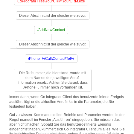
C:\Program Files\YourCRM\YourCRM.exe
Dieser Abschnitt ist der gleiche wie zuvor.
/AddNewContact
Dieser Abschnitt ist der gleiche wie zuvor.
/Phone=%Call\Contact\Tel%
Die Rufnummer, die hier stand, wurde mit
dem Namen der jeweiligen Anruf-
Information ersetzt. Achten Sie darauf, dass
„/Phone=„ immer noch vorhanden ist.
Immer dann, wenn Go Integrator Client das benutzerdefinierte Ereignis
ausführt, fügt er die aktuellen Anrufinfos in die Parameter, die Sie
festgelegt haben.
Gut zu wissen: Kommandozeilen-Befehle und Parameter werden in der
Regel manuell im Fenster „Ausführen“ eingegeben. Sie müssen das
aber nicht machen. Sobald Sie das benutzerdefinierte Ereignis
eingerichtet haben, kümmert sich Go Integrator Client um alles. Wie Sie
Ihr individuelles Ereignis einrichten, sehen Sie weiter unten. Wichtig zu