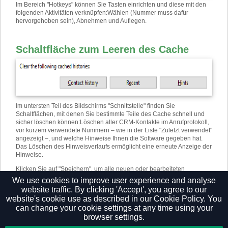
Im Bereich "Hotkeys" können Sie Tasten einrichten und diese mit den
folgenden Aktivitäten verknüpfen
:
Wählen (Nummer muss dafür
hervorgehoben sein), Abnehmen und Auflegen.
Schaltfläche zum Leeren des Cache
Im untersten Teil des Bildschirms "Schnittstelle" finden Sie
Schaltflächen, mit denen Sie bestimmte Teile des Cache schnell und
sicher löschen können
:
Löschen aller CRM-Kontakte im Anrufprotokoll,
vor kurzem verwendete Nummern – wie in der Liste "Zuletzt verwendet"
angezeigt –, und welche Hinweise Ihnen die Software gegeben hat.
Das Löschen des Hinweisverlaufs ermöglicht eine erneute Anzeige der
Hinweise.
Klicken Sie auf "Speichern", um alle neuen oder bearbeiteten
Einstellungen zu speichern. Klicken Sie auf "Abbruch", um alle
We use cookies to improve user experience and analyse
Änderungen zu verwerfen.
website traffic. By clicking 'Accept', you agree to our
website's cookie use as described in our
Cookie Policy.
You
can change your cookie settings at any time using your
browser settings.